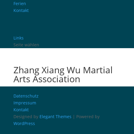
Ferien
Kontakt
Links
Seite wählen
Zhang Xiang Wu Martial
Arts Association
Datenschutz
Impressum
Kontakt
Designed by
Elegant Themes
| Powered by
WordPress